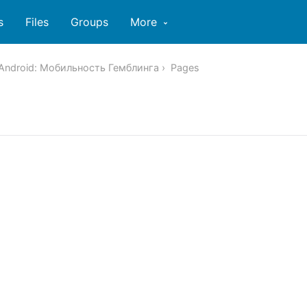
s
Files
Groups
More
ndroid: Мобильность Гемблинга
Pages