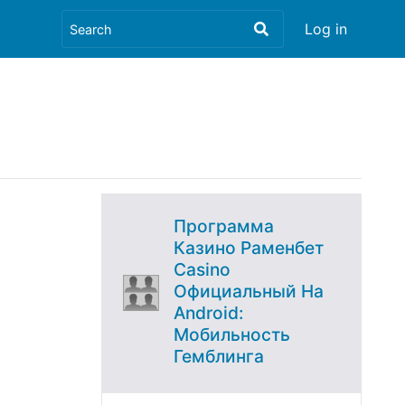
Log in
Программа
Казино Раменбет
Casino
Официальный На
Android:
Мобильность
Гемблинга