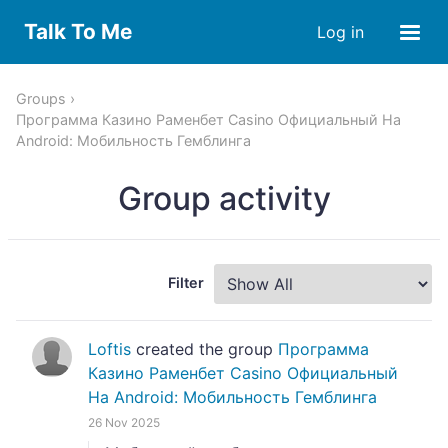
Talk To Me
Log in
Groups
Программа Казино Раменбет Casino Официальный На
Android: Мобильность Гемблинга
Group activity
Filter
Loftis
created the group
Программа
Казино Раменбет Casino Официальный
На Android: Мобильность Гемблинга
26 Nov 2025