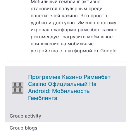
Мобильный гемблинг активно
становится популярным среди
посетителей казино. Это просто,
удобно и доступно. Именно поэтому
игровая платформа раменбет казино
рекомендует загрузить мобильное
приложение на мобильные
устройства с платформой от Google....
Программа Казино Раменбет
Casino Официальный На
Android: Мобильность
Гемблинга
Group activity
Group blogs