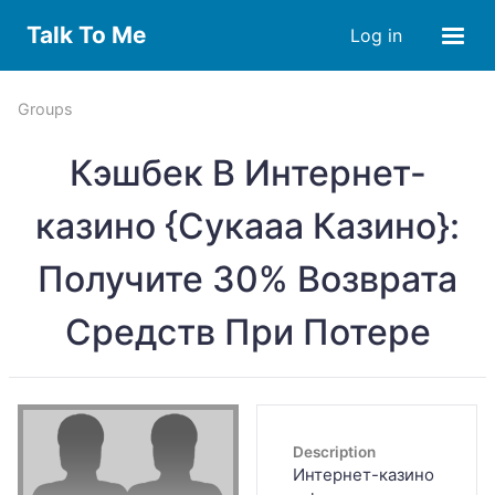
Talk To Me
Log in
Groups
Кэшбек В Интернет-
казино {Сукааа Казино}:
Получите 30% Возврата
Средств При Потере
Description
Интернет-казино