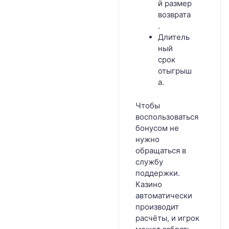
й размер
возврата
.
Длитель
ный
срок
отыгрыш
а.
Чтобы
воспользоваться
бонусом не
нужно
обращаться в
службу
поддержки.
Казино
автоматически
производит
расчёты, и игрок