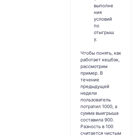
выполне
ния
условий
по
отыгрыш
у.
Чтобы понять, как
работает кешбэк,
рассмотрим
пример. В
течение
предыдущей
недели
пользователь
потратил 1000, а
сумма выигрыша
составила 900.
Разность в 100
считается чистым