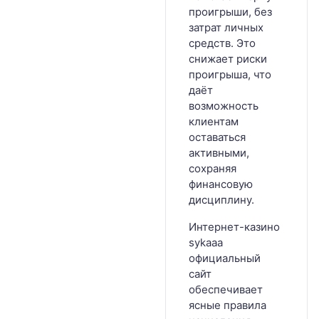
проигрыши, без
затрат личных
средств. Это
снижает риски
проигрыша, что
даёт
возможность
клиентам
оставаться
активными,
сохраняя
финансовую
дисциплину.
Интернет-казино
sykaaa
официальный
сайт
обеспечивает
ясные правила