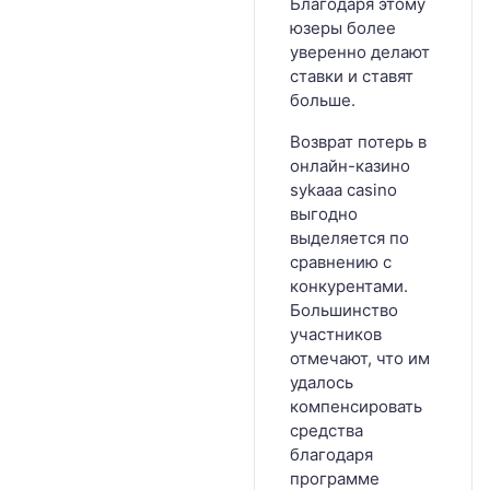
Благодаря этому
юзеры более
уверенно делают
ставки и ставят
больше.
Возврат потерь в
онлайн-казино
sykaaa casino
выгодно
выделяется по
сравнению с
конкурентами.
Большинство
участников
отмечают, что им
удалось
компенсировать
средства
благодаря
программе