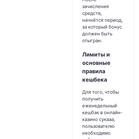
зачисления
средств,
начнётся период,
за который бонус
должен быть
отыгран.
Лимиты и
основные
правила
кешбека
Для того, чтобы
получить
еженедельный
кешбэк в онлайн-
казино сукааа,
пользователю
необходимо