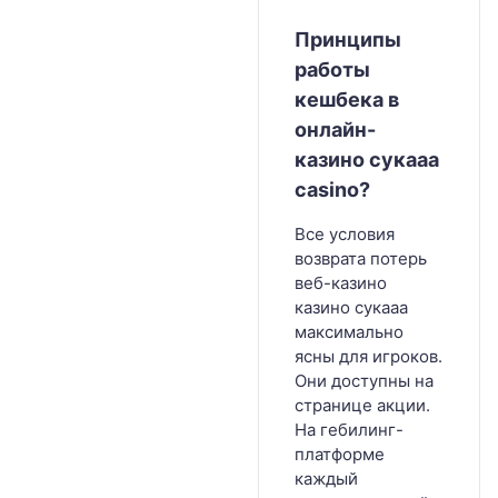
Принципы
работы
кешбека в
онлайн-
казино сукааа
casino?
Все условия
возврата потерь
веб-казино
казино сукааа
максимально
ясны для игроков.
Они доступны на
странице акции.
На гебилинг-
платформе
каждый