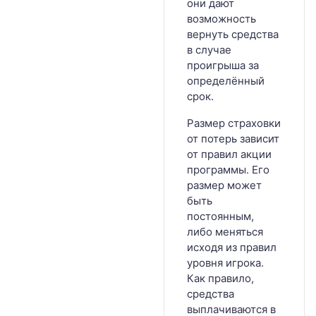
они дают
возможность
вернуть средства
в случае
проигрыша за
определённый
срок.
Размер страховки
от потерь зависит
от правил акции
программы. Его
размер может
быть
постоянным,
либо меняться
исходя из правил
уровня игрока.
Как правило,
средства
выплачиваются в