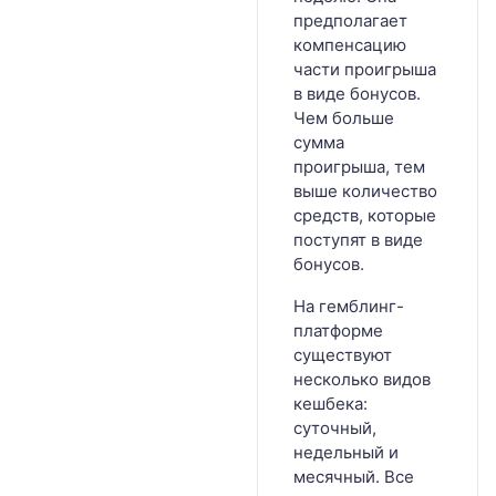
предполагает
компенсацию
части проигрыша
в виде бонусов.
Чем больше
сумма
проигрыша, тем
выше количество
средств, которые
поступят в виде
бонусов.
На гемблинг-
платформе
существуют
несколько видов
кешбека:
суточный,
недельный и
месячный. Все