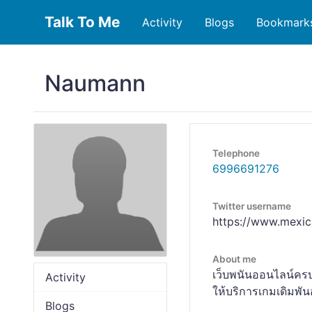
Talk To Me
Activity
Blogs
Bookmark
Naumann
Telephone
6996691276
Twitter username
https://www.mexi
About me
เว็บพนันออนไลน์ค
Activity
ให้บริการเกมเดิมพั
Blogs