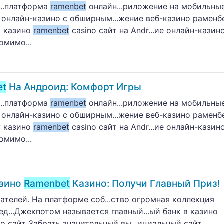
...платформа
ramenbet
онлайн...риложение на мобильны
ое онлайн-казино с обширным...жение веб-казино раменб
у казино
ramenbet
casino сайт на Andr...ие онлайн-казин
омимо...
et
На Андроид: Комфорт Игры
...платформа
ramenbet
онлайн...риложение на мобильны
ое онлайн-казино с обширным...жение веб-казино раменб
у казино
ramenbet
casino сайт на Andr...ие онлайн-казин
омимо...
азино
Ramenbet
Казино: Получи Главный Приз!
вателей. На платформе соб...ство огромная коллекция
ред...Джекпотом называется главный...ый банк в казино
o сайт Забрать значительный вы...ициальный сайт