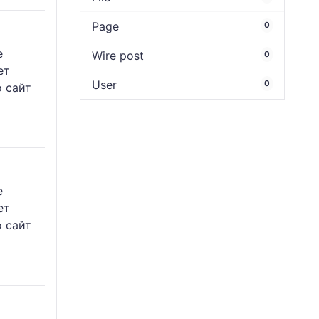
Page
0
е
Wire post
0
ет
User
0
о сайт
е
ет
о сайт