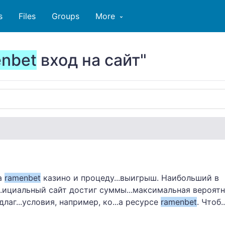
s
Files
Groups
More
nbet
вход на сайт"
ла
ramenbet
казино и процеду...выигрыш. Наибольший в
..ициальный сайт достиг суммы...максимальная вероят
длаг...условия, например, ко...а ресурсе
ramenbet
. Чтоб.