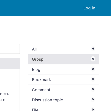
Log in
All
6
Group
6
Blog
0
Bookmark
0
Comment
0
ность
..то
Discussion topic
0
File
0